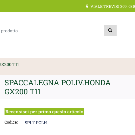
VIALE TREVIRI 209. 631
ica di un filtro aggiorna automaticamente gli altri filtri disponibili.
X200 T11
SPACCALEGNA POLIV.HONDA
GX200 T11
Recensisci per primo questo articolo
Codice:
SPL11POLH