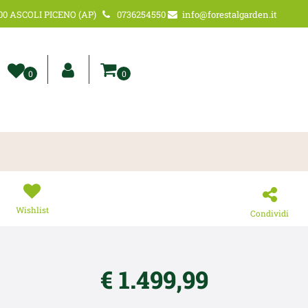
00 ASCOLI PICENO (AP)
0736254550
info@forestalgarden.it
0
0
Wishlist
Condividi
€ 1.499,99