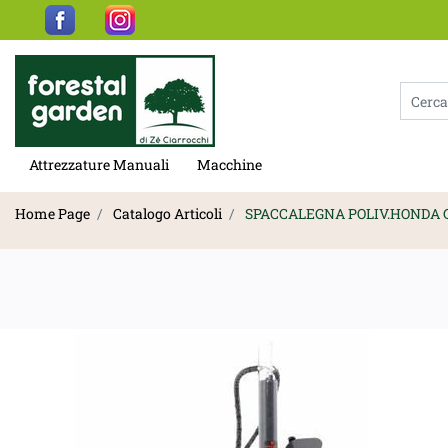
La modif
Attrezzature Manuali
Macchine
Home Page
Catalogo Articoli
SPACCALEGNA POLIV.HONDA G